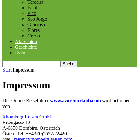
Terceira
Faial
Pico
Sao Jorge
Graciosa
Flores
Corvo
Aktivitäten
Geschichte
Events
Start
Impressum
Impressum
Der Online Reiseführer
www.azorenurlaub.com
wird betrieben
von
Rhomberg Reisen GmbH
Eisengasse 12
A-6850 Dornbirn, Österreich
Österr. Tel. ++43/(0)5572/22420
Mail:
reisen@rhomberg-reisen.com