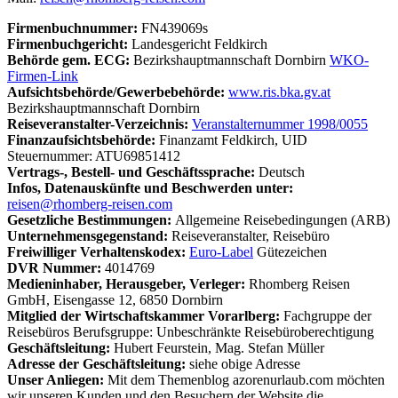
Firmenbuchnummer:
FN439069s
Firmenbuchgericht:
Landesgericht Feldkirch
Behörde gem. ECG:
Bezirkshauptmannschaft Dornbirn
WKO-
Firmen-Link
Aufsichtsbehörde/Gewerbebehörde:
www.ris.bka.gv.at
Bezirkshauptmannschaft Dornbirn
Reiseveranstalter-Verzeichnis:
Veranstalternummer 1998/0055
Finanzaufsichtsbehörde:
Finanzamt Feldkirch, UID
Steuernummer: ATU69851412
Vertrags-, Bestell- und Geschäftssprache:
Deutsch
Infos, Datenauskünfte und Beschwerden unter:
reisen@rhomberg-reisen.com
Gesetzliche Bestimmungen:
Allgemeine Reisebedingungen (ARB)
Unternehmensgegenstand:
Reiseveranstalter, Reisebüro
Freiwilliger Verhaltenskodex:
Euro-Label
Gütezeichen
DVR Nummer:
4014769
Medieninhaber, Herausgeber, Verleger:
Rhomberg Reisen
GmbH, Eisengasse 12, 6850 Dornbirn
Mitglied der
Wirtschaftskammer Vorarlberg:
Fachgruppe der
Reisebüros Berufsgruppe: Unbeschränkte Reisebüroberechtigung
Geschäftsleitung:
Hubert Feurstein, Mag. Stefan Müller
Adresse der Geschäftsleitung:
siehe obige Adresse
Unser Anliegen:
Mit dem Themenblog azorenurlaub.com möchten
wir unseren Kunden und den Besuchern der Website die